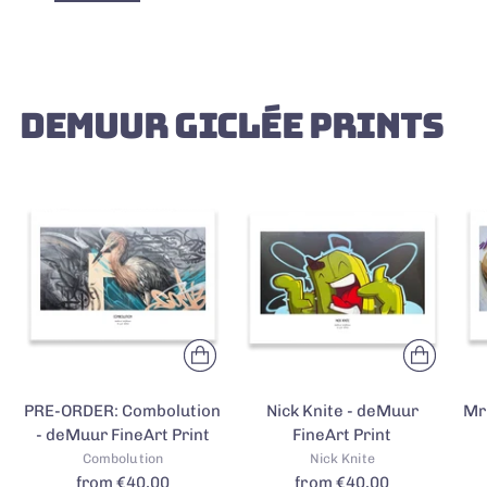
DEMUUR GICLÉE PRINTS
PRE-ORDER: Combolution
Nick Knite - deMuur
Mr
- deMuur FineArt Print
FineArt Print
Combolution
Nick Knite
from €40,00
from €40,00