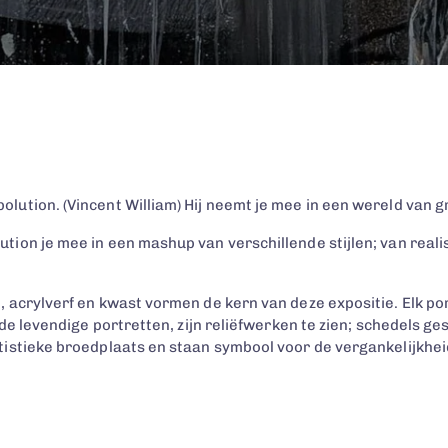
tion. (Vincent William) Hij neemt je mee in een wereld van gra
on je mee in een mashup van verschillende stijlen; van realisme
 acrylverf en kwast vormen de kern van deze expositie. Elk po
 de levendige portretten, zijn reliëfwerken te zien; schedels g
istieke broedplaats en staan symbool voor de vergankelijkheid v