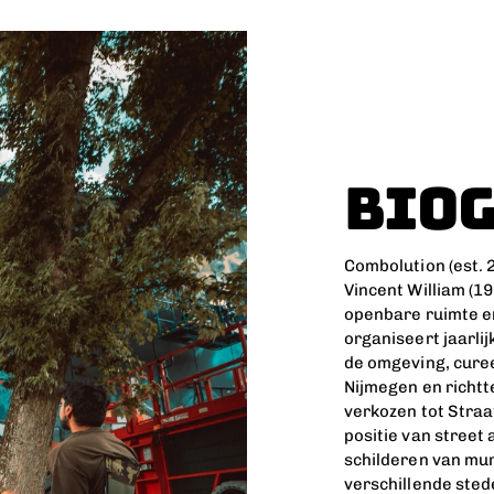
BIO
Combolution (est.
Vincent William (1
openbare ruimte en 
organiseert jaarlij
de omgeving, curee
Nijmegen en richtt
verkozen tot Straa
positie van street 
schilderen van mure
verschillende sted