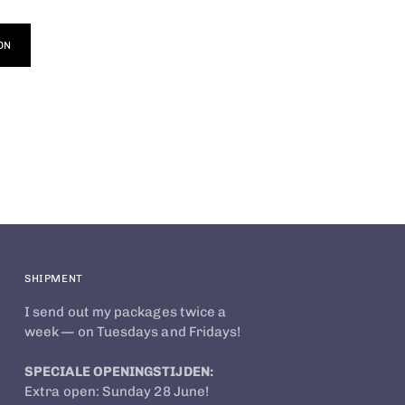
ON
SHIPMENT
I send out my packages twice a
week — on Tuesdays and Fridays!
SPECIALE OPENINGSTIJDEN:
Extra open: Sunday 28 June!