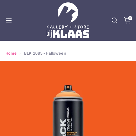
0
Home
BLK 2085 - Halloween