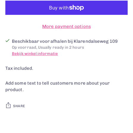
More payment options
Beschikbaar voor afhalen bij Klarendalseweg 109
Op voorraad, Usually ready in 2 hours
Bekijk winkel informatie
Tax included.
Add some text to tell customers more about your
product.
SHARE
Adding
product