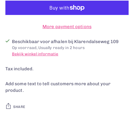
More payment options
Beschikbaar voor afhalen bij Klarendalseweg 109
Op voorraad, Usually ready in 2 hours
Bekijk winkel informatie
Tax included.
Add some text to tell customers more about your
product.
SHARE
Adding
product