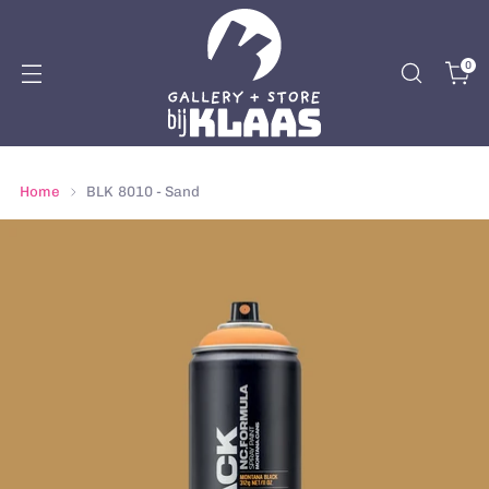
0
Home
BLK 8010 - Sand