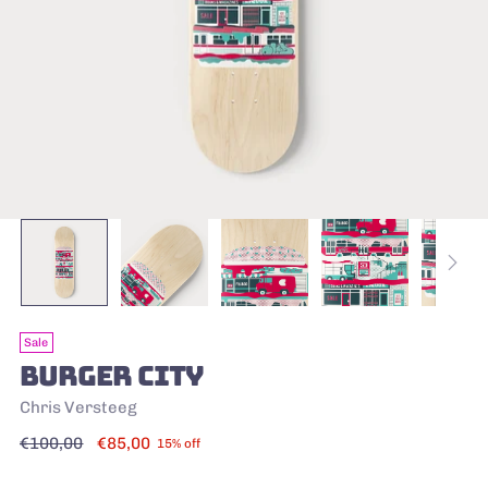
Sale
BURGER CITY
Chris Versteeg
Regular
€100,00
€85,00
15% off
price