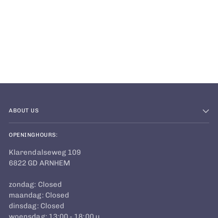
Adding
product
to
your
cart
ABOUT US
OPENINGHOURS:
Klarendalseweg 109
6822 GD ARNHEM
zondag: Closed
maandag: Closed
dinsdag: Closed
woensdag: 13:00 - 18:00 u