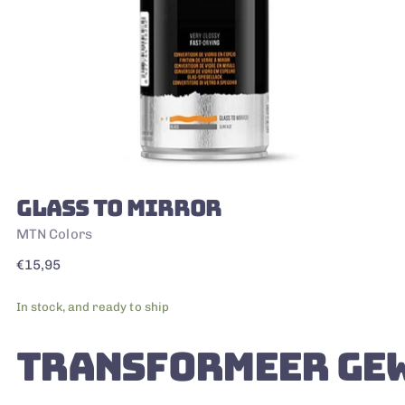
GLASS TO MIRROR
MTN Colors
Regular
€15,95
price
In stock, and ready to ship
TRANSFORMEER GEW