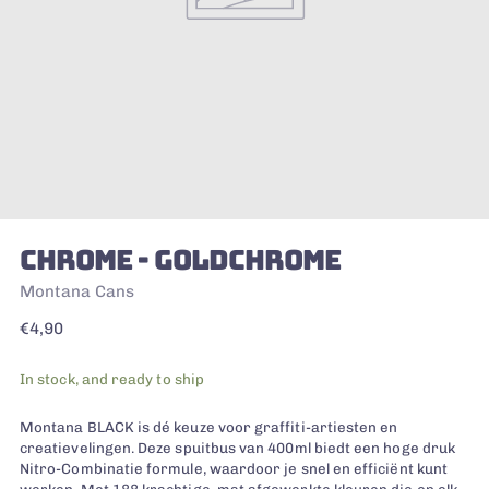
CHROME - GOLDCHROME
Montana Cans
Regular
€4,90
price
In stock, and ready to ship
Montana BLACK is dé keuze voor graffiti-artiesten en
creatievelingen. Deze spuitbus van 400ml biedt een hoge druk
Nitro-Combinatie formule, waardoor je snel en efficiënt kunt
werken. Met 188 krachtige, mat afgewerkte kleuren die op elk