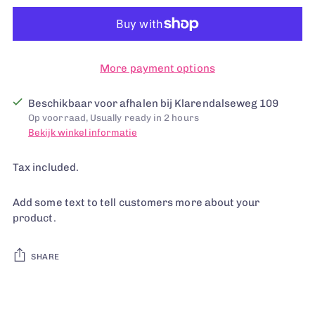
More payment options
Beschikbaar voor afhalen bij Klarendalseweg 109
Op voorraad, Usually ready in 2 hours
Bekijk winkel informatie
Tax included.
Add some text to tell customers more about your
product.
SHARE
Adding
product