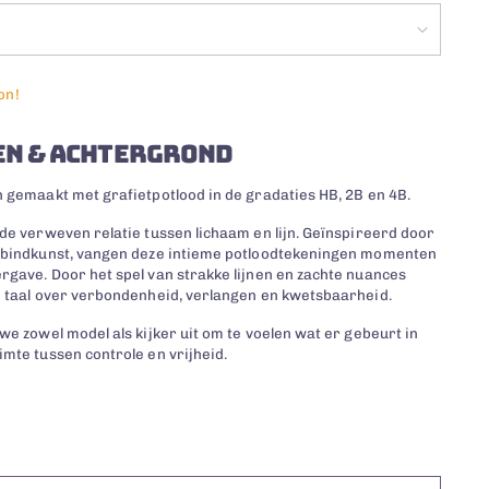
on!
N & ACHTERGROND
n gemaakt met grafietpotlood in de gradaties HB, 2B en 4B.
de verweven relatie tussen lichaam en lijn. Geïnspireerd door
e bindkunst, vangen deze intieme potloodtekeningen momenten
rgave. Door het spel van strakke lijnen en zachte nuances
e taal over verbondenheid, verlangen en kwetsbaarheid.
we zowel model als kijker uit om te voelen wat er gebeurt in
imte tussen controle en vrijheid.