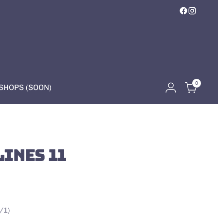
0
HOPS (SOON)
LINES 11
/1)