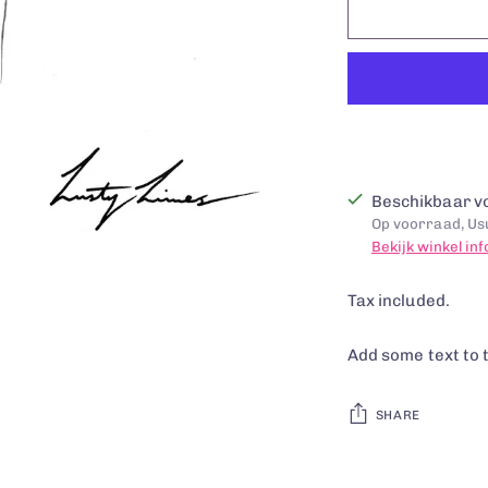
Beschikbaar vo
Op voorraad, Usu
Bekijk winkel in
Tax included.
Add some text to 
SHARE
Adding