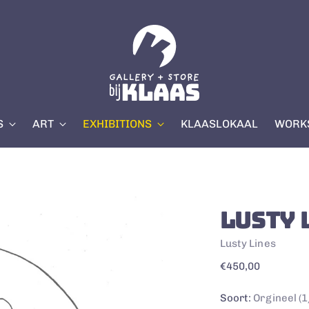
S
ART
EXHIBITIONS
KLAASLOKAAL
WORKS
LUSTY 
Lusty Lines
Regular
€450,00
price
Soort:
Orgineel (1