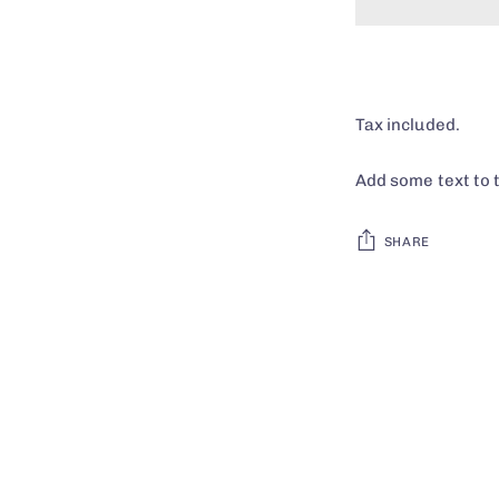
Tax included.
Add some text to 
SHARE
Adding
product
to
your
cart