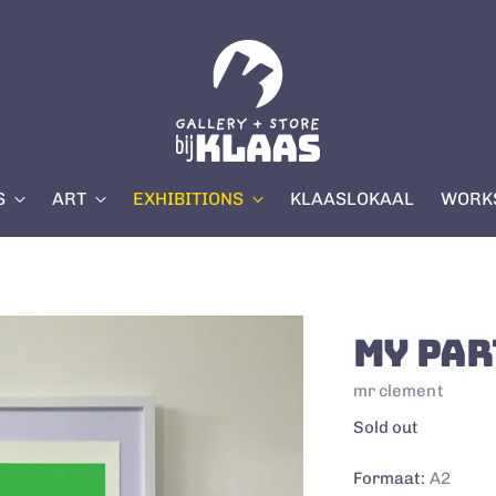
S
ART
EXHIBITIONS
KLAASLOKAAL
WORKS
MY PAR
mr clement
Regular
Sold out
price
Formaat:
A2