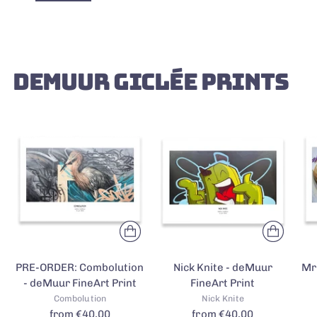
DEMUUR GICLÉE PRINTS
PRE-ORDER: Combolution
Nick Knite - deMuur
Mr
- deMuur FineArt Print
FineArt Print
Combolution
Nick Knite
from €40,00
from €40,00